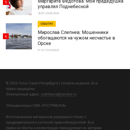
Маргарита Федотова: Мой прадедушка
5
управлял Поднебесной
18:03 | 23-06-2024
СОБЫТИЯ
Мирослав Слепнев: Мошенники
6
обогащаются на чужом несчастье в
Орске
01:10 | 31-05-2024
© 2026 Голос Санкт-Петербурга | Сетевое издание. Все
права защищены.
Электронный адрес:
rustribuna@yandex.ru
Объединенные СМИ «РУСТРИБУНА»
Использование материалов разрешено только с
предварительного согласия правообладателей. Все
права на тексты и иллюстрации принадлежат их авторам.