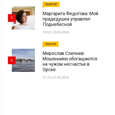
ОБЩЕСТВО
Маргарита Федотова: Мой
5
прадедушка управлял
Поднебесной
18:03 | 23-06-2024
СОБЫТИЯ
Мирослав Слепнев:
Мошенники обогащаются
6
на чужом несчастье в
Орске
01:10 | 31-05-2024