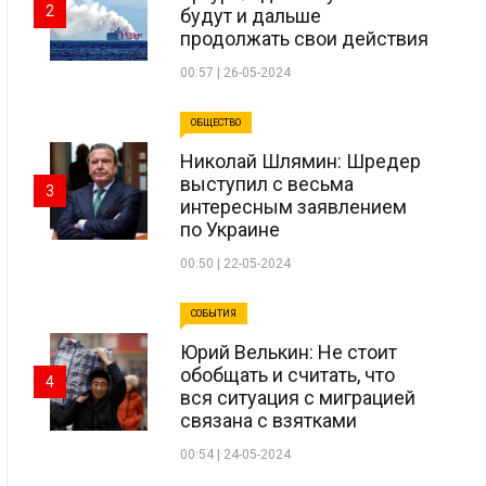
2
будут и дальше
продолжать свои действия
00:57 | 26-05-2024
ОБЩЕСТВО
Николай Шлямин: Шредер
выступил с весьма
3
интересным заявлением
по Украине
00:50 | 22-05-2024
СОБЫТИЯ
Юрий Велькин: Не стоит
обобщать и считать, что
4
вся ситуация с миграцией
связана с взятками
00:54 | 24-05-2024