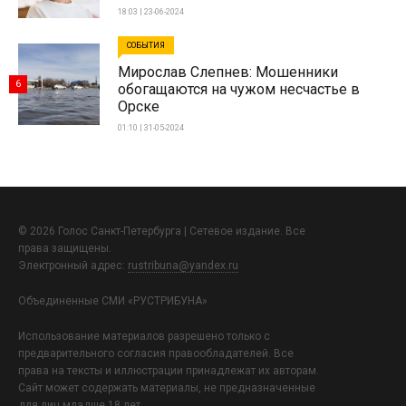
18:03 | 23-06-2024
СОБЫТИЯ
Мирослав Слепнев: Мошенники
6
обогащаются на чужом несчастье в
Орске
01:10 | 31-05-2024
© 2026 Голос Санкт-Петербурга | Сетевое издание. Все
права защищены.
Электронный адрес:
rustribuna@yandex.ru
Объединенные СМИ «РУСТРИБУНА»
Использование материалов разрешено только с
предварительного согласия правообладателей. Все
права на тексты и иллюстрации принадлежат их авторам.
Сайт может содержать материалы, не предназначенные
для лиц младше 18 лет.