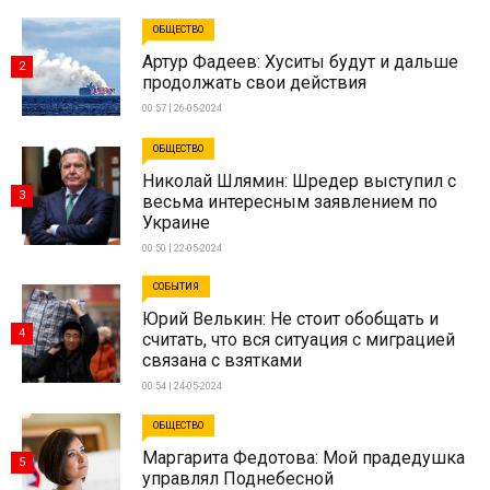
ОБЩЕСТВО
Артур Фадеев: Хуситы будут и дальше
2
продолжать свои действия
00:57 | 26-05-2024
ОБЩЕСТВО
Николай Шлямин: Шредер выступил с
3
весьма интересным заявлением по
Украине
00:50 | 22-05-2024
СОБЫТИЯ
Юрий Велькин: Не стоит обобщать и
4
считать, что вся ситуация с миграцией
связана с взятками
00:54 | 24-05-2024
ОБЩЕСТВО
Маргарита Федотова: Мой прадедушка
5
управлял Поднебесной