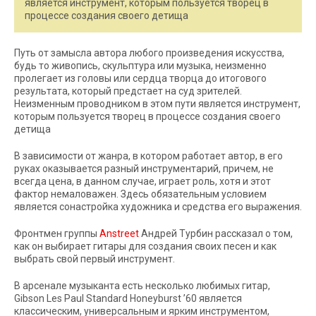
является инструмент, которым пользуется творец в
процессе создания своего детища
Путь от замысла автора любого произведения искусства,
будь то живопись, скульптура или музыка, неизменно
пролегает из головы или сердца творца до итогового
результата, который предстает на суд зрителей.
Неизменным проводником в этом пути является инструмент,
которым пользуется творец в процессе создания своего
детища
В зависимости от жанра, в котором работает автор, в его
руках оказывается разный инструментарий, причем, не
всегда цена, в данном случае, играет роль, хотя и этот
фактор немаловажен. Здесь обязательным условием
является сонастройка художника и средства его выражения.
Фронтмен группы
Anstreet
Андрей Турбин рассказал о том,
как он выбирает гитары для создания своих песен и как
выбрать свой первый инструмент.
В арсенале музыканта есть несколько любимых гитар,
Gibson Les Paul Standard Honeyburst ’60 является
классическим, универсальным и ярким инструментом,