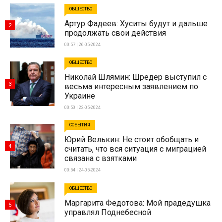
ОБЩЕСТВО
Артур Фадеев: Хуситы будут и дальше
2
продолжать свои действия
00:57 | 26-05-2024
ОБЩЕСТВО
Николай Шлямин: Шредер выступил с
3
весьма интересным заявлением по
Украине
00:50 | 22-05-2024
СОБЫТИЯ
Юрий Велькин: Не стоит обобщать и
4
считать, что вся ситуация с миграцией
связана с взятками
00:54 | 24-05-2024
ОБЩЕСТВО
Маргарита Федотова: Мой прадедушка
5
управлял Поднебесной