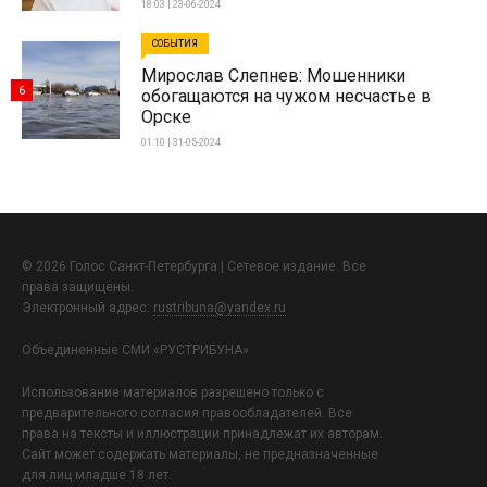
18:03 | 23-06-2024
СОБЫТИЯ
Мирослав Слепнев: Мошенники
6
обогащаются на чужом несчастье в
Орске
01:10 | 31-05-2024
© 2026 Голос Санкт-Петербурга | Сетевое издание. Все
права защищены.
Электронный адрес:
rustribuna@yandex.ru
Объединенные СМИ «РУСТРИБУНА»
Использование материалов разрешено только с
предварительного согласия правообладателей. Все
права на тексты и иллюстрации принадлежат их авторам.
Сайт может содержать материалы, не предназначенные
для лиц младше 18 лет.