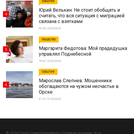
СОБЫТИЯ
Юрий Велькин: Не стоит обобщать и
4
считать, что вся ситуация с миграцией
связана с взятками
00:54 | 24-05-2024
ОБЩЕСТВО
Маргарита Федотова: Мой прадедушка
5
управлял Поднебесной
18:03 | 23-06-2024
СОБЫТИЯ
Мирослав Слепнев: Мошенники
6
обогащаются на чужом несчастье в
Орске
01:10 | 31-05-2024
© 2026 Голос Санкт-Петербурга | Сетевое издание. Все