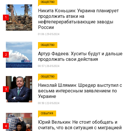
ОБЩЕСТВО
Никита Коньшин: Украина планирует
продолжить атаки на
1
нефтеперерабатывающие заводы
России
01:06 | 29-05-2024
ОБЩЕСТВО
Артур Фадеев: Хуситы будут и дальше
2
продолжать свои действия
00:57 | 26-05-2024
ОБЩЕСТВО
Николай Шлямин: Шредер выступил с
3
весьма интересным заявлением по
Украине
00:50 | 22-05-2024
СОБЫТИЯ
Юрий Велькин: Не стоит обобщать и
4
считать, что вся ситуация с миграцией