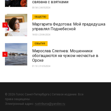
связана с взятками
00:54 | 24-05-2024
ОБЩЕСТВО
Маргарита Федотова: Мой прадедушка
5
управлял Поднебесной
18:03 | 23-06-2024
СОБЫТИЯ
Мирослав Слепнев: Мошенники
6
обогащаются на чужом несчастье в
Орске
01:10 | 31-05-2024
© 2026 Голос Санкт-Петербурга | Сетевое издание. Все
права защищены.
Электронный адрес:
rustribuna@yandex.ru