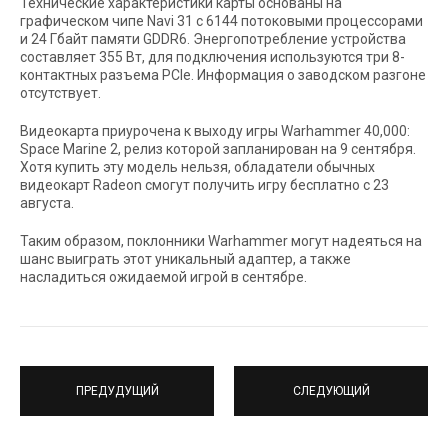
Технические характеристики карты основаны на
графическом чипе Navi 31 с 6144 потоковыми процессорами
и 24 Гбайт памяти GDDR6. Энергопотребление устройства
составляет 355 Вт, для подключения используются три 8-
контактных разъема PCIe. Информация о заводском разгоне
отсутствует.
Видеокарта приурочена к выходу игры Warhammer 40,000:
Space Marine 2, релиз которой запланирован на 9 сентября.
Хотя купить эту модель нельзя, обладатели обычных
видеокарт Radeon смогут получить игру бесплатно с 23
августа.
Таким образом, поклонники Warhammer могут надеяться на
шанс выиграть этот уникальный адаптер, а также
насладиться ожидаемой игрой в сентябре.
ПРЕДУДУЩИЙ
СЛЕДУЮЩИЙ