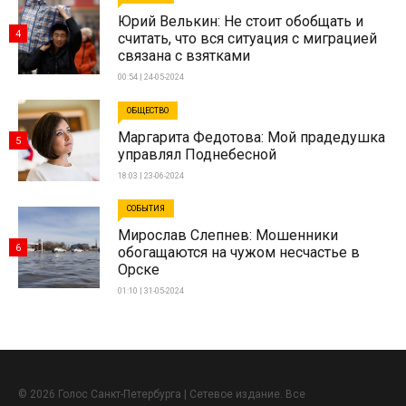
Юрий Велькин: Не стоит обобщать и
4
считать, что вся ситуация с миграцией
связана с взятками
00:54 | 24-05-2024
ОБЩЕСТВО
Маргарита Федотова: Мой прадедушка
5
управлял Поднебесной
18:03 | 23-06-2024
СОБЫТИЯ
Мирослав Слепнев: Мошенники
6
обогащаются на чужом несчастье в
Орске
01:10 | 31-05-2024
© 2026 Голос Санкт-Петербурга | Сетевое издание. Все