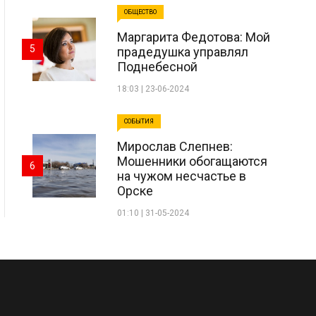
ОБЩЕСТВО
Маргарита Федотова: Мой
5
прадедушка управлял
Поднебесной
18:03 | 23-06-2024
СОБЫТИЯ
Мирослав Слепнев:
Мошенники обогащаются
6
на чужом несчастье в
Орске
01:10 | 31-05-2024