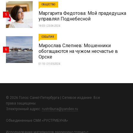
ОБЩЕСТВО
Маргарита Федотова: Мой прадедушка
5
управлял Поднебесной
18:03 | 23-06-2024
СОБЫТИЯ
Мирослав Слепнев: Мошенники
6
обогащаются на чужом несчастье в
Орске
01:10 | 31-05-2024
© 2026 Голос Санкт-Петербурга | Сетевое издание. Все
права защищены.
Электронный адрес:
rustribuna@yandex.ru
Объединенные СМИ «РУСТРИБУНА»
Использование материалов разрешено только с