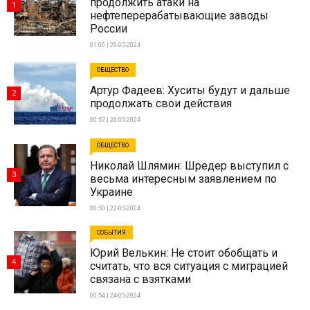
продолжить атаки на
1
нефтеперерабатывающие заводы
России
01:06 | 29-05-2024
ОБЩЕСТВО
Артур Фадеев: Хуситы будут и дальше
2
продолжать свои действия
00:57 | 26-05-2024
ОБЩЕСТВО
Николай Шлямин: Шредер выступил с
3
весьма интересным заявлением по
Украине
00:50 | 22-05-2024
СОБЫТИЯ
Юрий Велькин: Не стоит обобщать и
4
считать, что вся ситуация с миграцией
связана с взятками
00:54 | 24-05-2024