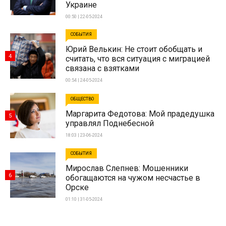
Украине
00:50 | 22-05-2024
СОБЫТИЯ
Юрий Велькин: Не стоит обобщать и
4
считать, что вся ситуация с миграцией
связана с взятками
00:54 | 24-05-2024
ОБЩЕСТВО
Маргарита Федотова: Мой прадедушка
5
управлял Поднебесной
18:03 | 23-06-2024
СОБЫТИЯ
Мирослав Слепнев: Мошенники
6
обогащаются на чужом несчастье в
Орске
01:10 | 31-05-2024