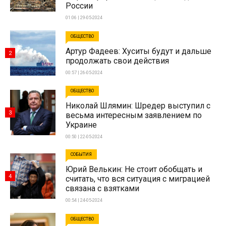
России
01:06 | 29-05-2024
ОБЩЕСТВО
Артур Фадеев: Хуситы будут и дальше
2
продолжать свои действия
00:57 | 26-05-2024
ОБЩЕСТВО
Николай Шлямин: Шредер выступил с
3
весьма интересным заявлением по
Украине
00:50 | 22-05-2024
СОБЫТИЯ
Юрий Велькин: Не стоит обобщать и
4
считать, что вся ситуация с миграцией
связана с взятками
00:54 | 24-05-2024
ОБЩЕСТВО