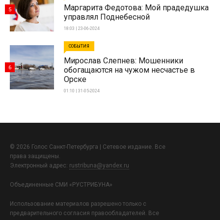
Маргарита Федотова: Мой прадедушка
5
управлял Поднебесной
18:03 | 23-06-2024
СОБЫТИЯ
Мирослав Слепнев: Мошенники
6
обогащаются на чужом несчастье в
Орске
01:10 | 31-05-2024
© 2026 Голос Санкт-Петербурга | Сетевое издание. Все
права защищены.
Электронный адрес:
rustribuna@yandex.ru
Объединенные СМИ «РУСТРИБУНА»
Использование материалов разрешено только с
предварительного согласия правообладателей. Все