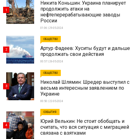
Никита Коньшин: Украина планирует
продолжить атаки на
1
нефтеперерабатывающие заводы
России
01:06 | 29-05-2024
ОБЩЕСТВО
Артур Фадеев: Хуситы будут и дальше
2
продолжать свои действия
00:57 | 26-05-2024
ОБЩЕСТВО
Николай Шлямин: Шредер выступил с
3
весьма интересным заявлением по
Украине
00:50 | 22-05-2024
СОБЫТИЯ
Юрий Велькин: Не стоит обобщать и
4
считать, что вся ситуация с миграцией
связана с взятками