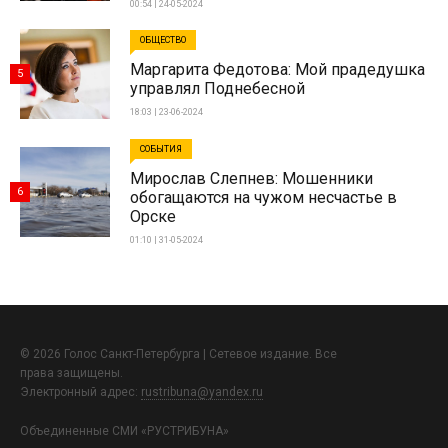
00:54 | 24-05-2024
ОБЩЕСТВО
Маргарита Федотова: Мой прадедушка
5
управлял Поднебесной
18:03 | 23-06-2024
СОБЫТИЯ
Мирослав Слепнев: Мошенники
6
обогащаются на чужом несчастье в
Орске
01:10 | 31-05-2024
© 2026 Голос Санкт-Петербурга | Сетевое издание. Все
права защищены.
Электронный адрес:
rustribuna@yandex.ru
Объединенные СМИ «РУСТРИБУНА»