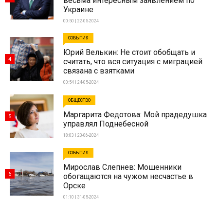
весьма интересным заявлением по
Украине
00:50 | 22-05-2024
СОБЫТИЯ
Юрий Велькин: Не стоит обобщать и
4
считать, что вся ситуация с миграцией
связана с взятками
00:54 | 24-05-2024
ОБЩЕСТВО
Маргарита Федотова: Мой прадедушка
5
управлял Поднебесной
18:03 | 23-06-2024
СОБЫТИЯ
Мирослав Слепнев: Мошенники
6
обогащаются на чужом несчастье в
Орске
01:10 | 31-05-2024