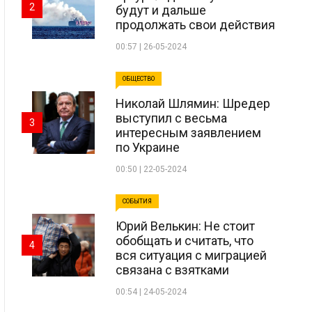
2
будут и дальше
продолжать свои действия
00:57 | 26-05-2024
ОБЩЕСТВО
Николай Шлямин: Шредер
выступил с весьма
3
интересным заявлением
по Украине
00:50 | 22-05-2024
СОБЫТИЯ
Юрий Велькин: Не стоит
обобщать и считать, что
4
вся ситуация с миграцией
связана с взятками
00:54 | 24-05-2024