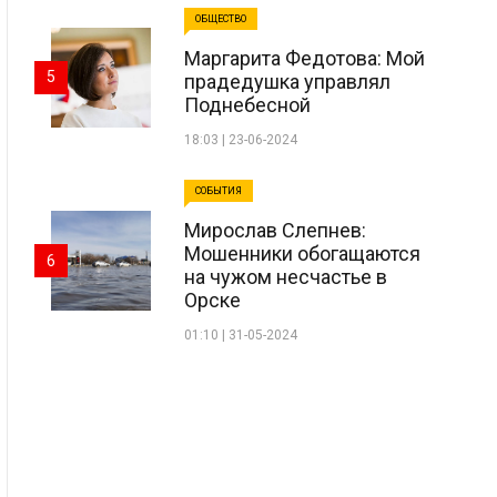
ОБЩЕСТВО
Маргарита Федотова: Мой
5
прадедушка управлял
Поднебесной
18:03 | 23-06-2024
СОБЫТИЯ
Мирослав Слепнев:
Мошенники обогащаются
6
на чужом несчастье в
Орске
01:10 | 31-05-2024