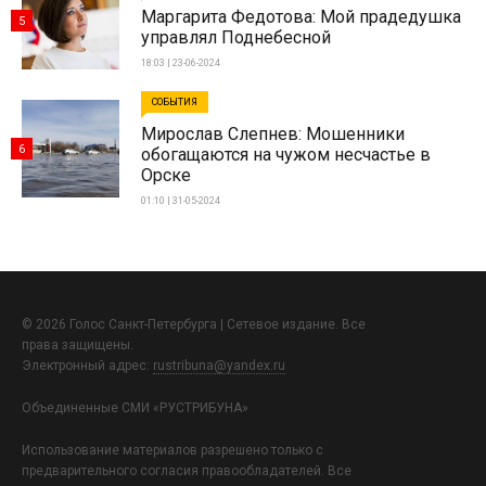
Маргарита Федотова: Мой прадедушка
5
управлял Поднебесной
18:03 | 23-06-2024
СОБЫТИЯ
Мирослав Слепнев: Мошенники
6
обогащаются на чужом несчастье в
Орске
01:10 | 31-05-2024
© 2026 Голос Санкт-Петербурга | Сетевое издание. Все
права защищены.
Электронный адрес:
rustribuna@yandex.ru
Объединенные СМИ «РУСТРИБУНА»
Использование материалов разрешено только с
предварительного согласия правообладателей. Все