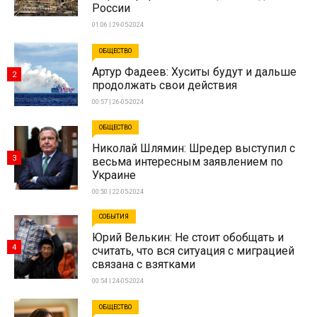
России
01:06 | 29-05-2024
ОБЩЕСТВО
Артур Фадеев: Хуситы будут и дальше
2
продолжать свои действия
00:57 | 26-05-2024
ОБЩЕСТВО
Николай Шлямин: Шредер выступил с
3
весьма интересным заявлением по
Украине
00:50 | 22-05-2024
СОБЫТИЯ
Юрий Велькин: Не стоит обобщать и
4
считать, что вся ситуация с миграцией
связана с взятками
00:54 | 24-05-2024
ОБЩЕСТВО