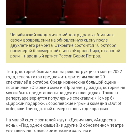
Челябинский академический театр драмы объявил о
своем возвращении на обновленную сцену после
двухлетнего ремонта. Открытие состоится 10 октября
премьерой бессмертной пьесы «Король Лир», в главной
роли – народный артист России Борис Петров.
Театр, который был закрыт на реконструкцию в конце 2022
года, теперь готов предложить зрителям около 20
спектаклей в октябре. Среди новинок на большой сцене –
постановки «Старший сын» и «Продавец дождя», которые не
могли быть представлены на других площадках. Также в
репертуаре вернутся популярные спектакли: «Номер 6»,
«Царский подарок», «Королевские игры» и комедия «Out of
order, или Тринадцатый номер» в новых декорациях.
На малой сцене зрителей ждут: «Девичник», «Андреева
ночь», «Под одной крышей» и другие. В обновленном театре
улучшены не только зрительские залы, но и