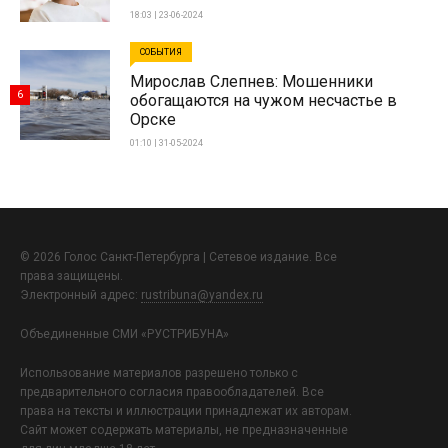
18:03 | 23-06-2024
СОБЫТИЯ
Мирослав Слепнев: Мошенники
6
обогащаются на чужом несчастье в
Орске
01:10 | 31-05-2024
© 2026 Голос Санкт-Петербурга | Сетевое издание. Все
права защищены.
Электронный адрес:
rustribuna@yandex.ru
Объединенные СМИ «РУСТРИБУНА»
Использование материалов разрешено только с
предварительного согласия правообладателей. Все
права на тексты и иллюстрации принадлежат их авторам.
Сайт может содержать материалы, не предназначенные