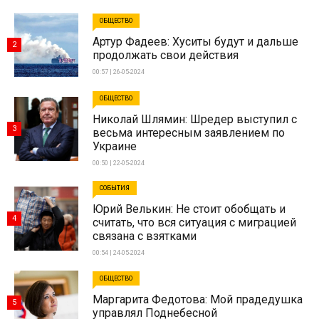
ОБЩЕСТВО
Артур Фадеев: Хуситы будут и дальше
2
продолжать свои действия
00:57 | 26-05-2024
ОБЩЕСТВО
Николай Шлямин: Шредер выступил с
3
весьма интересным заявлением по
Украине
00:50 | 22-05-2024
СОБЫТИЯ
Юрий Велькин: Не стоит обобщать и
4
считать, что вся ситуация с миграцией
связана с взятками
00:54 | 24-05-2024
ОБЩЕСТВО
Маргарита Федотова: Мой прадедушка
5
управлял Поднебесной