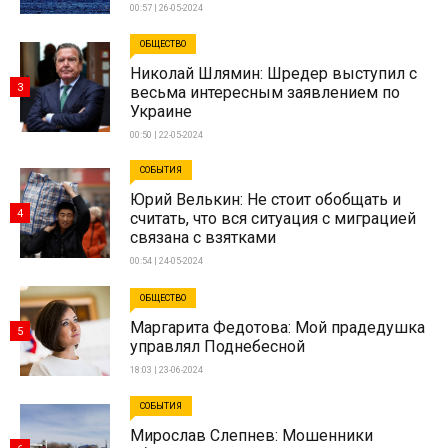
00:57 | 26-05-2024
ОБЩЕСТВО
Николай Шлямин: Шредер выступил с
3
весьма интересным заявлением по
Украине
00:50 | 22-05-2024
СОБЫТИЯ
Юрий Велькин: Не стоит обобщать и
4
считать, что вся ситуация с миграцией
связана с взятками
00:54 | 24-05-2024
ОБЩЕСТВО
Маргарита Федотова: Мой прадедушка
5
управлял Поднебесной
18:03 | 23-06-2024
СОБЫТИЯ
Мирослав Слепнев: Мошенники