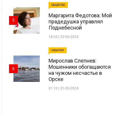
ОБЩЕСТВО
Маргарита Федотова: Мой
5
прадедушка управлял
Поднебесной
18:03 | 23-06-2024
СОБЫТИЯ
Мирослав Слепнев:
Мошенники обогащаются
6
на чужом несчастье в
Орске
01:10 | 31-05-2024