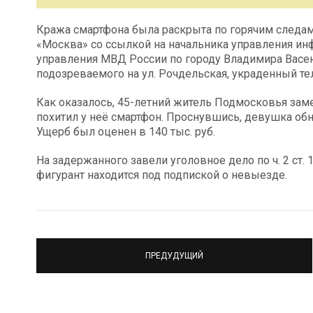
Кража смартфона была раскрыта по горячим следам.
«Москва» со ссылкой на начальника управления и
управления МВД России по городу Владимира Васен
подозреваемого на ул. Рочдельская, украденный те
Как оказалось, 45-летний житель Подмосковья заме
похитил у неё смартфон. Проснувшись, девушка об
Ущерб был оценен в 140 тыс. руб.
На задержанного завели уголовное дело по ч. 2 ст.
фигурант находится под подпиской о невыезде.
ПРЕДУДУЩИЙ