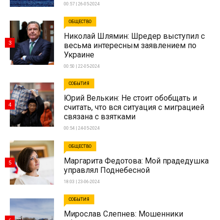
00:57 | 26-05-2024
ОБЩЕСТВО
Николай Шлямин: Шредер выступил с
3
весьма интересным заявлением по
Украине
00:50 | 22-05-2024
СОБЫТИЯ
Юрий Велькин: Не стоит обобщать и
4
считать, что вся ситуация с миграцией
связана с взятками
00:54 | 24-05-2024
ОБЩЕСТВО
Маргарита Федотова: Мой прадедушка
5
управлял Поднебесной
18:03 | 23-06-2024
СОБЫТИЯ
Мирослав Слепнев: Мошенники