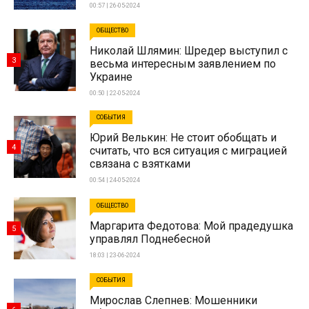
00:57 | 26-05-2024
ОБЩЕСТВО
Николай Шлямин: Шредер выступил с
3
весьма интересным заявлением по
Украине
00:50 | 22-05-2024
СОБЫТИЯ
Юрий Велькин: Не стоит обобщать и
4
считать, что вся ситуация с миграцией
связана с взятками
00:54 | 24-05-2024
ОБЩЕСТВО
Маргарита Федотова: Мой прадедушка
5
управлял Поднебесной
18:03 | 23-06-2024
СОБЫТИЯ
Мирослав Слепнев: Мошенники