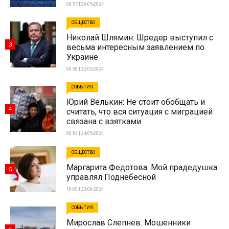
00:57 | 26-05-2024
ОБЩЕСТВО
Николай Шлямин: Шредер выступил с
3
весьма интересным заявлением по
Украине
00:50 | 22-05-2024
СОБЫТИЯ
Юрий Велькин: Не стоит обобщать и
4
считать, что вся ситуация с миграцией
связана с взятками
00:54 | 24-05-2024
ОБЩЕСТВО
Маргарита Федотова: Мой прадедушка
5
управлял Поднебесной
18:03 | 23-06-2024
СОБЫТИЯ
Мирослав Слепнев: Мошенники