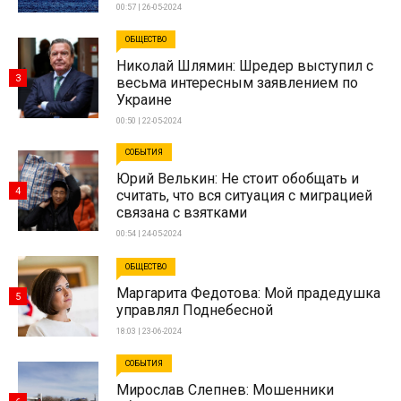
00:57 | 26-05-2024
ОБЩЕСТВО
Николай Шлямин: Шредер выступил с
3
весьма интересным заявлением по
Украине
00:50 | 22-05-2024
СОБЫТИЯ
Юрий Велькин: Не стоит обобщать и
4
считать, что вся ситуация с миграцией
связана с взятками
00:54 | 24-05-2024
ОБЩЕСТВО
Маргарита Федотова: Мой прадедушка
5
управлял Поднебесной
18:03 | 23-06-2024
СОБЫТИЯ
Мирослав Слепнев: Мошенники