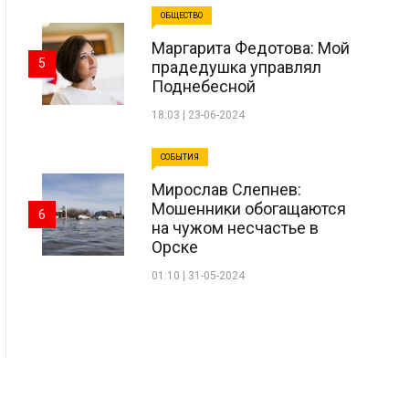
ОБЩЕСТВО
Маргарита Федотова: Мой
5
прадедушка управлял
Поднебесной
18:03 | 23-06-2024
СОБЫТИЯ
Мирослав Слепнев:
Мошенники обогащаются
6
на чужом несчастье в
Орске
01:10 | 31-05-2024