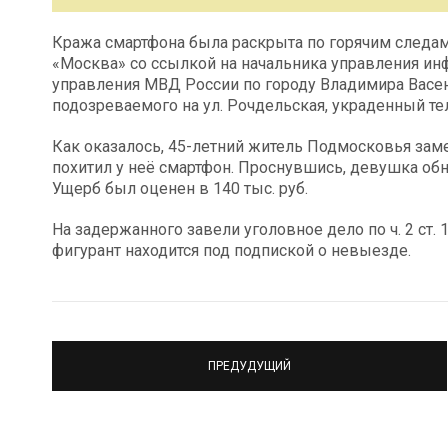
Кража смартфона была раскрыта по горячим следам.
«Москва» со ссылкой на начальника управления и
управления МВД России по городу Владимира Васен
подозреваемого на ул. Рочдельская, украденный те
Как оказалось, 45-летний житель Подмосковья заме
похитил у неё смартфон. Проснувшись, девушка об
Ущерб был оценен в 140 тыс. руб.
На задержанного завели уголовное дело по ч. 2 ст.
фигурант находится под подпиской о невыезде.
ПРЕДУДУЩИЙ