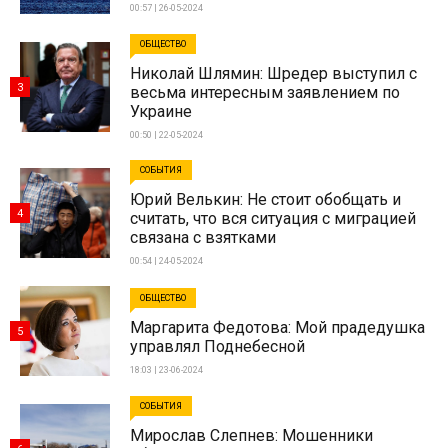
00:57 | 26-05-2024
ОБЩЕСТВО
Николай Шлямин: Шредер выступил с
3
весьма интересным заявлением по
Украине
00:50 | 22-05-2024
СОБЫТИЯ
Юрий Велькин: Не стоит обобщать и
4
считать, что вся ситуация с миграцией
связана с взятками
00:54 | 24-05-2024
ОБЩЕСТВО
Маргарита Федотова: Мой прадедушка
5
управлял Поднебесной
18:03 | 23-06-2024
СОБЫТИЯ
Мирослав Слепнев: Мошенники