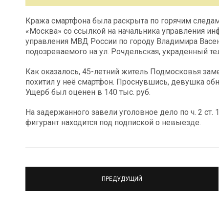
Кража смартфона была раскрыта по горячим следам.
«Москва» со ссылкой на начальника управления и
управления МВД России по городу Владимира Васен
подозреваемого на ул. Рочдельская, украденный те
Как оказалось, 45-летний житель Подмосковья заме
похитил у неё смартфон. Проснувшись, девушка об
Ущерб был оценен в 140 тыс. руб.
На задержанного завели уголовное дело по ч. 2 ст.
фигурант находится под подпиской о невыезде.
ПРЕДУДУЩИЙ