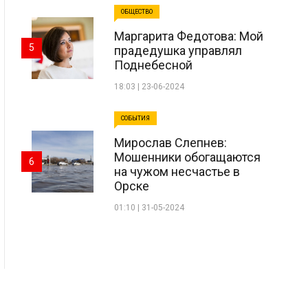
ОБЩЕСТВО
Маргарита Федотова: Мой
5
прадедушка управлял
Поднебесной
18:03 | 23-06-2024
СОБЫТИЯ
Мирослав Слепнев:
Мошенники обогащаются
6
на чужом несчастье в
Орске
01:10 | 31-05-2024