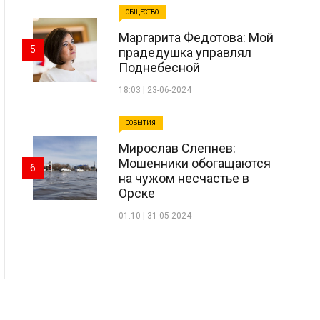
ОБЩЕСТВО
Маргарита Федотова: Мой
5
прадедушка управлял
Поднебесной
18:03 | 23-06-2024
СОБЫТИЯ
Мирослав Слепнев:
Мошенники обогащаются
6
на чужом несчастье в
Орске
01:10 | 31-05-2024