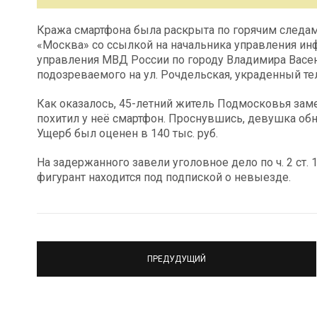
Кража смартфона была раскрыта по горячим следам.
«Москва» со ссылкой на начальника управления и
управления МВД России по городу Владимира Васен
подозреваемого на ул. Рочдельская, украденный те
Как оказалось, 45-летний житель Подмосковья заме
похитил у неё смартфон. Проснувшись, девушка об
Ущерб был оценен в 140 тыс. руб.
На задержанного завели уголовное дело по ч. 2 ст.
фигурант находится под подпиской о невыезде.
ПРЕДУДУЩИЙ