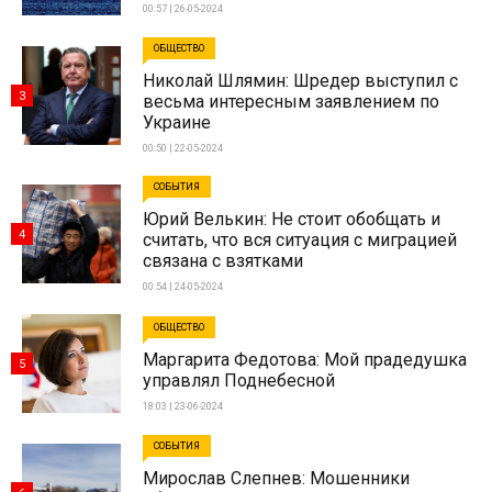
00:57 | 26-05-2024
ОБЩЕСТВО
Николай Шлямин: Шредер выступил с
3
весьма интересным заявлением по
Украине
00:50 | 22-05-2024
СОБЫТИЯ
Юрий Велькин: Не стоит обобщать и
4
считать, что вся ситуация с миграцией
связана с взятками
00:54 | 24-05-2024
ОБЩЕСТВО
Маргарита Федотова: Мой прадедушка
5
управлял Поднебесной
18:03 | 23-06-2024
СОБЫТИЯ
Мирослав Слепнев: Мошенники