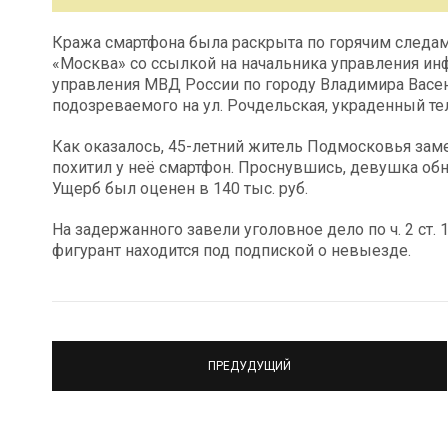
Кража смартфона была раскрыта по горячим следам.
«Москва» со ссылкой на начальника управления и
управления МВД России по городу Владимира Васен
подозреваемого на ул. Рочдельская, украденный те
Как оказалось, 45-летний житель Подмосковья заме
похитил у неё смартфон. Проснувшись, девушка об
Ущерб был оценен в 140 тыс. руб.
На задержанного завели уголовное дело по ч. 2 ст.
фигурант находится под подпиской о невыезде.
ПРЕДУДУЩИЙ