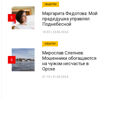
ОБЩЕСТВО
Маргарита Федотова: Мой
5
прадедушка управлял
Поднебесной
18:03 | 23-06-2024
СОБЫТИЯ
Мирослав Слепнев:
Мошенники обогащаются
6
на чужом несчастье в
Орске
01:10 | 31-05-2024