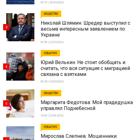
00:57 | 26-05-2024
ОБЩЕСТВО
Николай Шлямин: Шредер выступил с
3
весьма интересным заявлением по
Украине
00:50 | 22-05-2024
СОБЫТИЯ
Юрий Велькин: Не стоит обобщать и
4
считать, что вся ситуация с миграцией
связана с взятками
00:54 | 24-05-2024
ОБЩЕСТВО
Маргарита Федотова: Мой прадедушка
5
управлял Поднебесной
18:03 | 23-06-2024
СОБЫТИЯ
Мирослав Слепнев: Мошенники