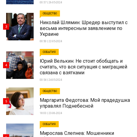
00:57 | 26-05-2024
ОБЩЕСТВО
Николай Шлямин: Шредер выступил с
3
весьма интересным заявлением по
Украине
00:50 | 22-05-2024
СОБЫТИЯ
Юрий Велькин: Не стоит обобщать и
4
считать, что вся ситуация с миграцией
связана с взятками
00:54 | 24-05-2024
ОБЩЕСТВО
Маргарита Федотова: Мой прадедушка
5
управлял Поднебесной
18:03 | 23-06-2024
СОБЫТИЯ
Мирослав Слепнев: Мошенники