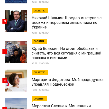
00:57 | 26-05-2024
ОБЩЕСТВО
Николай Шлямин: Шредер выступил с
3
весьма интересным заявлением по
Украине
00:50 | 22-05-2024
СОБЫТИЯ
Юрий Велькин: Не стоит обобщать и
4
считать, что вся ситуация с миграцией
связана с взятками
00:54 | 24-05-2024
ОБЩЕСТВО
Маргарита Федотова: Мой прадедушка
5
управлял Поднебесной
18:03 | 23-06-2024
СОБЫТИЯ
Мирослав Слепнев: Мошенники