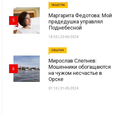
ОБЩЕСТВО
Маргарита Федотова: Мой
5
прадедушка управлял
Поднебесной
18:03 | 23-06-2024
СОБЫТИЯ
Мирослав Слепнев:
Мошенники обогащаются
6
на чужом несчастье в
Орске
01:10 | 31-05-2024