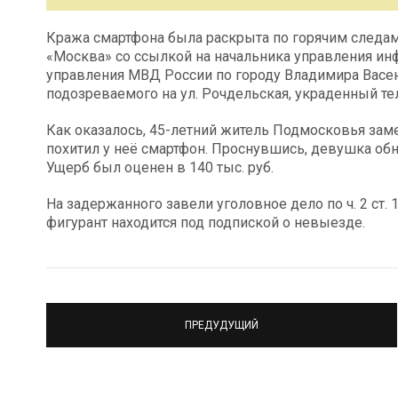
Кража смартфона была раскрыта по горячим следам.
«Москва» со ссылкой на начальника управления и
управления МВД России по городу Владимира Васен
подозреваемого на ул. Рочдельская, украденный те
Как оказалось, 45-летний житель Подмосковья заме
похитил у неё смартфон. Проснувшись, девушка об
Ущерб был оценен в 140 тыс. руб.
На задержанного завели уголовное дело по ч. 2 ст.
фигурант находится под подпиской о невыезде.
ПРЕДУДУЩИЙ