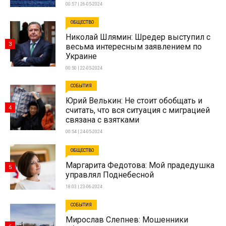
00:57 | 26-05-2024
ОБЩЕСТВО
Николай Шлямин: Шредер выступил с
3
весьма интересным заявлением по
Украине
00:50 | 22-05-2024
СОБЫТИЯ
Юрий Велькин: Не стоит обобщать и
4
считать, что вся ситуация с миграцией
связана с взятками
00:54 | 24-05-2024
ОБЩЕСТВО
Маргарита Федотова: Мой прадедушка
5
управлял Поднебесной
18:03 | 23-06-2024
СОБЫТИЯ
Мирослав Слепнев: Мошенники