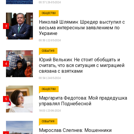
00:57 | 26-05-2024
ОБЩЕСТВО
Николай Шлямин: Шредер выступил с
3
весьма интересным заявлением по
Украине
00:50 | 22-05-2024
СОБЫТИЯ
Юрий Велькин: Не стоит обобщать и
4
считать, что вся ситуация с миграцией
связана с взятками
00:54 | 24-05-2024
ОБЩЕСТВО
Маргарита Федотова: Мой прадедушка
5
управлял Поднебесной
18:03 | 23-06-2024
СОБЫТИЯ
Мирослав Слепнев: Мошенники