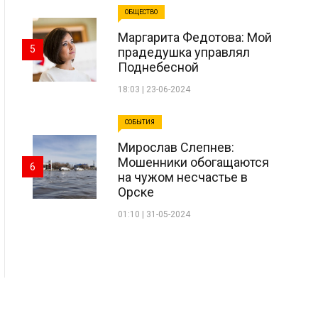
ОБЩЕСТВО
Маргарита Федотова: Мой
5
прадедушка управлял
Поднебесной
18:03 | 23-06-2024
СОБЫТИЯ
Мирослав Слепнев:
Мошенники обогащаются
6
на чужом несчастье в
Орске
01:10 | 31-05-2024