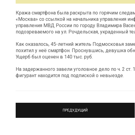
Кража смартфона была раскрыта по горячим следам.
«Москва» со ссылкой на начальника управления и
управления МВД России по городу Владимира Васен
подозреваемого на ул. Рочдельская, украденный те
Как оказалось, 45-летний житель Подмосковья заме
похитил у неё смартфон. Проснувшись, девушка об
Ущерб был оценен в 140 тыс. руб.
На задержанного завели уголовное дело по ч. 2 ст.
фигурант находится под подпиской о невыезде.
ПРЕДУДУЩИЙ