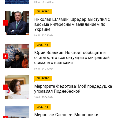
00:57 | 26-05-2024
ОБЩЕСТВО
Николай Шлямин: Шредер выступил с
3
весьма интересным заявлением по
Украине
00:50 | 22-05-2024
СОБЫТИЯ
Юрий Велькин: Не стоит обобщать и
4
считать, что вся ситуация с миграцией
связана с взятками
00:54 | 24-05-2024
ОБЩЕСТВО
Маргарита Федотова: Мой прадедушка
5
управлял Поднебесной
18:03 | 23-06-2024
СОБЫТИЯ
Мирослав Слепнев: Мошенники