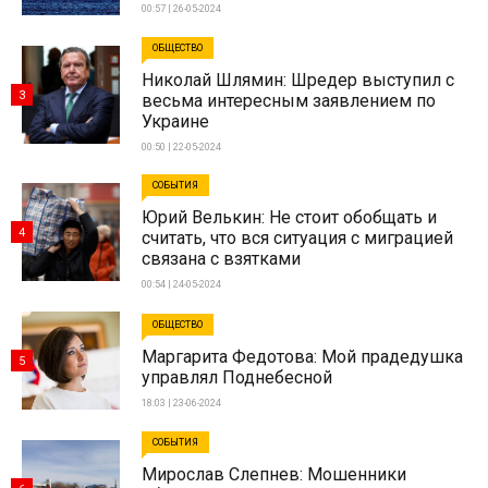
00:57 | 26-05-2024
ОБЩЕСТВО
Николай Шлямин: Шредер выступил с
3
весьма интересным заявлением по
Украине
00:50 | 22-05-2024
СОБЫТИЯ
Юрий Велькин: Не стоит обобщать и
4
считать, что вся ситуация с миграцией
связана с взятками
00:54 | 24-05-2024
ОБЩЕСТВО
Маргарита Федотова: Мой прадедушка
5
управлял Поднебесной
18:03 | 23-06-2024
СОБЫТИЯ
Мирослав Слепнев: Мошенники