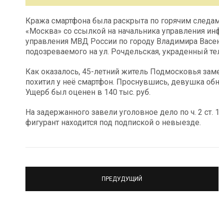
Кража смартфона была раскрыта по горячим следам.
«Москва» со ссылкой на начальника управления и
управления МВД России по городу Владимира Васен
подозреваемого на ул. Рочдельская, украденный те
Как оказалось, 45-летний житель Подмосковья заме
похитил у неё смартфон. Проснувшись, девушка об
Ущерб был оценен в 140 тыс. руб.
На задержанного завели уголовное дело по ч. 2 ст.
фигурант находится под подпиской о невыезде.
ПРЕДУДУЩИЙ