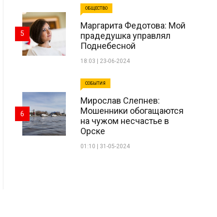
ОБЩЕСТВО
Маргарита Федотова: Мой
5
прадедушка управлял
Поднебесной
18:03 | 23-06-2024
СОБЫТИЯ
Мирослав Слепнев:
Мошенники обогащаются
6
на чужом несчастье в
Орске
01:10 | 31-05-2024