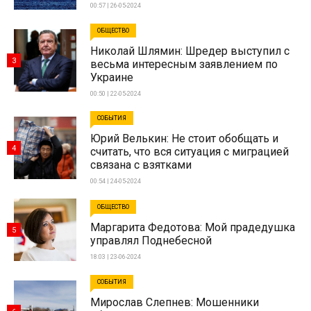
00:57 | 26-05-2024
ОБЩЕСТВО
Николай Шлямин: Шредер выступил с
3
весьма интересным заявлением по
Украине
00:50 | 22-05-2024
СОБЫТИЯ
Юрий Велькин: Не стоит обобщать и
4
считать, что вся ситуация с миграцией
связана с взятками
00:54 | 24-05-2024
ОБЩЕСТВО
Маргарита Федотова: Мой прадедушка
5
управлял Поднебесной
18:03 | 23-06-2024
СОБЫТИЯ
Мирослав Слепнев: Мошенники