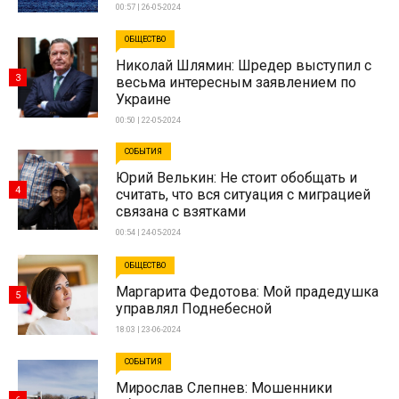
00:57 | 26-05-2024
ОБЩЕСТВО
Николай Шлямин: Шредер выступил с
3
весьма интересным заявлением по
Украине
00:50 | 22-05-2024
СОБЫТИЯ
Юрий Велькин: Не стоит обобщать и
4
считать, что вся ситуация с миграцией
связана с взятками
00:54 | 24-05-2024
ОБЩЕСТВО
Маргарита Федотова: Мой прадедушка
5
управлял Поднебесной
18:03 | 23-06-2024
СОБЫТИЯ
Мирослав Слепнев: Мошенники