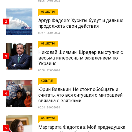
01:06 | 29-05-2024
ОБЩЕСТВО
Артур Фадеев: Хуситы будут и дальше
2
продолжать свои действия
00:57 | 26-05-2024
ОБЩЕСТВО
Николай Шлямин: Шредер выступил с
3
весьма интересным заявлением по
Украине
00:50 | 22-05-2024
СОБЫТИЯ
Юрий Велькин: Не стоит обобщать и
4
считать, что вся ситуация с миграцией
связана с взятками
00:54 | 24-05-2024
ОБЩЕСТВО
Маргарита Федотова: Мой прадедушка
5