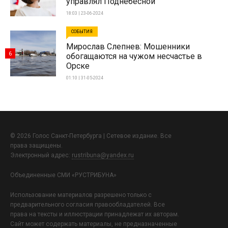
управлял Поднебесной
18:03 | 23-06-2024
СОБЫТИЯ
Мирослав Слепнев: Мошенники
6
обогащаются на чужом несчастье в
Орске
01:10 | 31-05-2024
© 2026 Голос Санкт-Петербурга | Сетевое издание. Все
права защищены.
Электронный адрес:
rustribuna@yandex.ru
Объединенные СМИ «РУСТРИБУНА»
Использование материалов разрешено только с
предварительного согласия правообладателей. Все
права на тексты и иллюстрации принадлежат их авторам.
Сайт может содержать материалы, не предназначенные