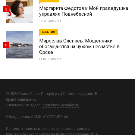
Маргарита Федотова: Мой прадедушка
5
управлял Поднебесной
18:03 | 23-06-2024
СОБЫТИЯ
Мирослав Слепнев: Мошенники
6
обогащаются на чужом несчастье в
Орске
01:10 | 31-05-2024
© 2026 Голос Санкт-Петербурга | Сетевое издание. Все
права защищены.
Электронный адрес:
rustribuna@yandex.ru
Объединенные СМИ «РУСТРИБУНА»
Использование материалов разрешено только с
предварительного согласия правообладателей. Все