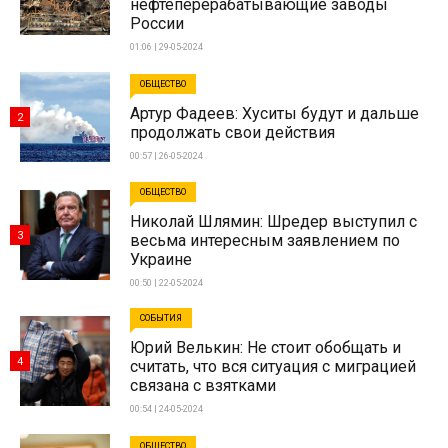
нефтеперерабатывающие заводы
России
01:06 | 29-05-2024
ОБЩЕСТВО
Артур Фадеев: Хуситы будут и дальше
2
продолжать свои действия
00:57 | 26-05-2024
ОБЩЕСТВО
Николай Шлямин: Шредер выступил с
3
весьма интересным заявлением по
Украине
00:50 | 22-05-2024
СОБЫТИЯ
Юрий Велькин: Не стоит обобщать и
4
считать, что вся ситуация с миграцией
связана с взятками
00:54 | 24-05-2024
ОБЩЕСТВО