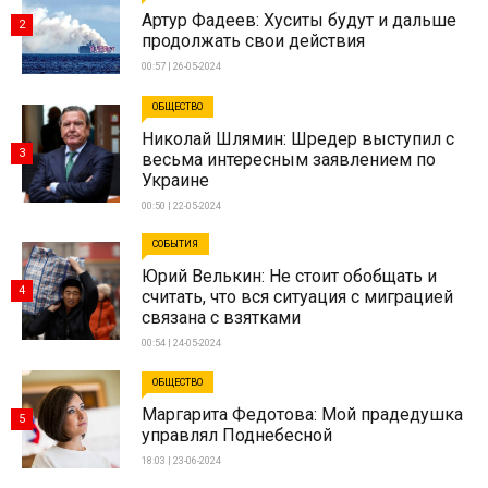
Артур Фадеев: Хуситы будут и дальше
2
продолжать свои действия
00:57 | 26-05-2024
ОБЩЕСТВО
Николай Шлямин: Шредер выступил с
3
весьма интересным заявлением по
Украине
00:50 | 22-05-2024
СОБЫТИЯ
Юрий Велькин: Не стоит обобщать и
4
считать, что вся ситуация с миграцией
связана с взятками
00:54 | 24-05-2024
ОБЩЕСТВО
Маргарита Федотова: Мой прадедушка
5
управлял Поднебесной
18:03 | 23-06-2024