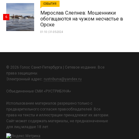
СОБЫТИЯ
Мирослав Слепнев: Мошенники
6
обогащаются на чужом несчастье в
Орске
01:10 | 31-05-2024
© 2026 Голос Санкт-Петербурга | Сетевое издание. Все
права защищены.
Электронный адрес:
rustribuna@yandex.ru
Объединенные СМИ «РУСТРИБУНА»
Использование материалов разрешено только с
предварительного согласия правообладателей. Все
права на тексты и иллюстрации принадлежат их авторам.
Сайт может содержать материалы, не предназначенные
для лиц младше 18 лет.