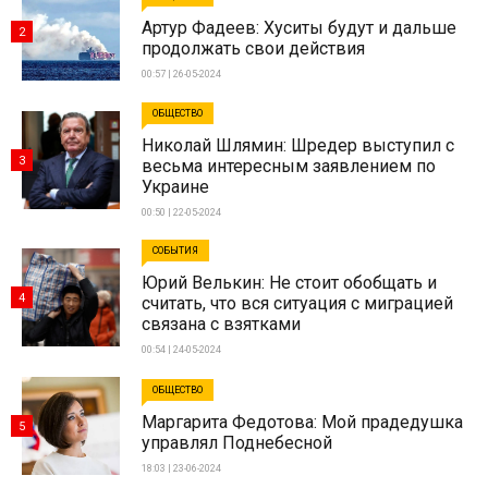
Артур Фадеев: Хуситы будут и дальше
2
продолжать свои действия
00:57 | 26-05-2024
ОБЩЕСТВО
Николай Шлямин: Шредер выступил с
3
весьма интересным заявлением по
Украине
00:50 | 22-05-2024
СОБЫТИЯ
Юрий Велькин: Не стоит обобщать и
4
считать, что вся ситуация с миграцией
связана с взятками
00:54 | 24-05-2024
ОБЩЕСТВО
Маргарита Федотова: Мой прадедушка
5
управлял Поднебесной
18:03 | 23-06-2024