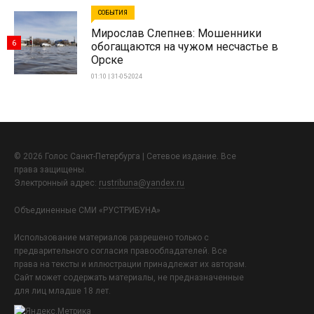
СОБЫТИЯ
Мирослав Слепнев: Мошенники
6
обогащаются на чужом несчастье в
Орске
01:10 | 31-05-2024
© 2026 Голос Санкт-Петербурга | Сетевое издание. Все
права защищены.
Электронный адрес:
rustribuna@yandex.ru
Объединенные СМИ «РУСТРИБУНА»
Использование материалов разрешено только с
предварительного согласия правообладателей. Все
права на тексты и иллюстрации принадлежат их авторам.
Сайт может содержать материалы, не предназначенные
для лиц младше 18 лет.