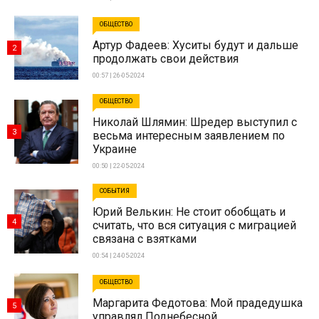
ОБЩЕСТВО
Артур Фадеев: Хуситы будут и дальше
2
продолжать свои действия
00:57 | 26-05-2024
ОБЩЕСТВО
Николай Шлямин: Шредер выступил с
3
весьма интересным заявлением по
Украине
00:50 | 22-05-2024
СОБЫТИЯ
Юрий Велькин: Не стоит обобщать и
4
считать, что вся ситуация с миграцией
связана с взятками
00:54 | 24-05-2024
ОБЩЕСТВО
Маргарита Федотова: Мой прадедушка
5
управлял Поднебесной