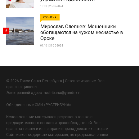
18:03 | 23-06-2024
СОБЫТИЯ
Мирослав Слепнев: Мошенники
6
обогащаются на чужом несчастье в
Орске
01:10 | 31-05-2024
© 2026 Голос Санкт-Петербурга | Сетевое издание. Все
права защищены.
Электронный адрес:
rustribuna@yandex.ru
Объединенные СМИ «РУСТРИБУНА»
Использование материалов разрешено только с
предварительного согласия правообладателей. Все
права на тексты и иллюстрации принадлежат их авторам.
Сайт может содержать материалы, не предназначенные