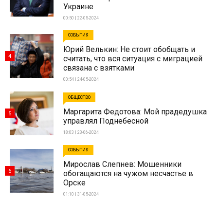
Украине
00:50 | 22-05-2024
СОБЫТИЯ
Юрий Велькин: Не стоит обобщать и
4
считать, что вся ситуация с миграцией
связана с взятками
00:54 | 24-05-2024
ОБЩЕСТВО
Маргарита Федотова: Мой прадедушка
5
управлял Поднебесной
18:03 | 23-06-2024
СОБЫТИЯ
Мирослав Слепнев: Мошенники
6
обогащаются на чужом несчастье в
Орске
01:10 | 31-05-2024