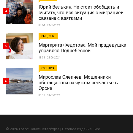
Юрий Велькин: Не стоит обобщать и
4
считать, что вся ситуация с миграцией
связана с взятками
00:54 | 24-05-2024
ОБЩЕСТВО
Маргарита Федотова: Мой прадедушка
5
управлял Поднебесной
18:03 | 23-06-2024
СОБЫТИЯ
Мирослав Слепнев: Мошенники
6
обогащаются на чужом несчастье в
Орске
01:10 | 31-05-2024
© 2026 Голос Санкт-Петербурга | Сетевое издание. Все