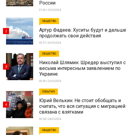
России
01:06 | 29-05-2024
ОБЩЕСТВО
Артур Фадеев: Хуситы будут и дальше
2
продолжать свои действия
00:57 | 26-05-2024
ОБЩЕСТВО
Николай Шлямин: Шредер выступил с
3
весьма интересным заявлением по
Украине
00:50 | 22-05-2024
СОБЫТИЯ
Юрий Велькин: Не стоит обобщать и
4
считать, что вся ситуация с миграцией
связана с взятками
00:54 | 24-05-2024
ОБЩЕСТВО