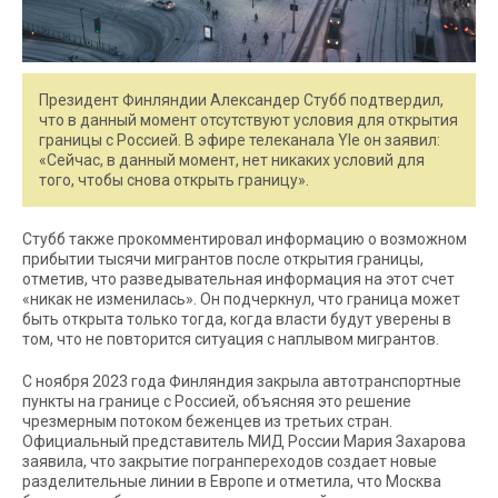
Президент Финляндии Александер Стубб подтвердил,
что в данный момент отсутствуют условия для открытия
границы с Россией. В эфире телеканала Yle он заявил:
«Сейчас, в данный момент, нет никаких условий для
того, чтобы снова открыть границу».
Стубб также прокомментировал информацию о возможном
прибытии тысячи мигрантов после открытия границы,
отметив, что разведывательная информация на этот счет
«никак не изменилась». Он подчеркнул, что граница может
быть открыта только тогда, когда власти будут уверены в
том, что не повторится ситуация с наплывом мигрантов.
С ноября 2023 года Финляндия закрыла автотранспортные
пункты на границе с Россией, объясняя это решение
чрезмерным потоком беженцев из третьих стран.
Официальный представитель МИД России Мария Захарова
заявила, что закрытие погранпереходов создает новые
разделительные линии в Европе и отметила, что Москва