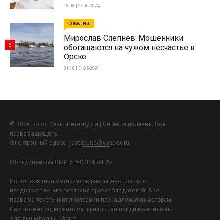
18:03 | 23-06-2024
СОБЫТИЯ
Мирослав Слепнев: Мошенники
6
обогащаются на чужом несчастье в
Орске
01:10 | 31-05-2024
© 2026 Голос Санкт-Петербурга | Сетевое издание. Все
права защищены.
Электронный адрес:
rustribuna@yandex.ru
Объединенные СМИ «РУСТРИБУНА»
Использование материалов разрешено только с
предварительного согласия правообладателей. Все
права на тексты и иллюстрации принадлежат их авторам.
Сайт может содержать материалы, не предназначенные
для лиц младше 18 лет.