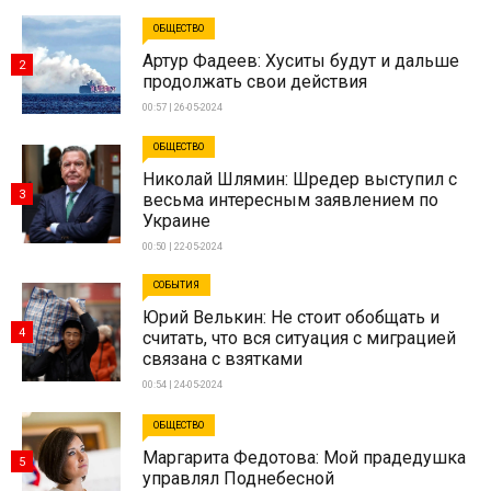
ОБЩЕСТВО
Артур Фадеев: Хуситы будут и дальше
2
продолжать свои действия
00:57 | 26-05-2024
ОБЩЕСТВО
Николай Шлямин: Шредер выступил с
3
весьма интересным заявлением по
Украине
00:50 | 22-05-2024
СОБЫТИЯ
Юрий Велькин: Не стоит обобщать и
4
считать, что вся ситуация с миграцией
связана с взятками
00:54 | 24-05-2024
ОБЩЕСТВО
Маргарита Федотова: Мой прадедушка
5
управлял Поднебесной